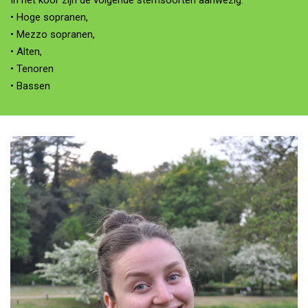
In het koor zijn de volgende stemsoorten aanwezig:
• Hoge sopranen,
• Mezzo sopranen,
• Alten,
• Tenoren
• Bassen