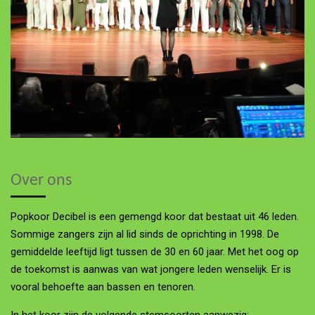
Over ons
Popkoor Decibel is een gemengd koor dat bestaat uit 46 leden.
Sommige zangers zijn al lid sinds de oprichting in 1998. De
gemiddelde leeftijd ligt tussen de 30 en 60 jaar. Met het oog op
de toekomst is aanwas van wat jongere leden wenselijk. Er is
vooral behoefte aan bassen en tenoren.